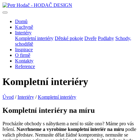
Domů
Kuchyně
Interiéry
Kompletní interiéry
Dětské pokoje
Dveře
Podlahy
Schody,
schodiště
Inspirace
O firmě
Kontakty
Reference
Kompletní interiéry
Úvod
/
Interiéry
/
Kompletní interiéry
Kompletní interiéry na míru
Procházíte obchody s nábytkem a není to stále ono? Máme pro vás
řešení.
Navrhneme a vyrobíme kompletní interiér na míru
podle
vašich představ. Nemusíte dělat žádné kompromisy, nemusíte se