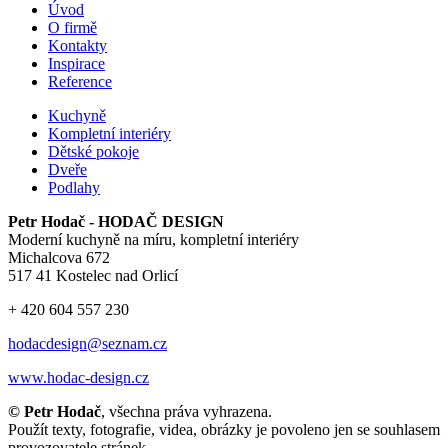
Úvod
O firmě
Kontakty
Inspirace
Reference
Kuchyně
Kompletní interiéry
Dětské pokoje
Dveře
Podlahy
Petr Hodač - HODAČ DESIGN
Moderní kuchyně na míru, kompletní interiéry
Michalcova 672
517 41 Kostelec nad Orlicí
+ 420 604 557 230
hodacdesign@seznam.cz
www.hodac-design.cz
© Petr Hodač
, všechna práva vyhrazena.
Použít texty, fotografie, videa, obrázky je povoleno jen se souhlasem
provozovatele stránek.