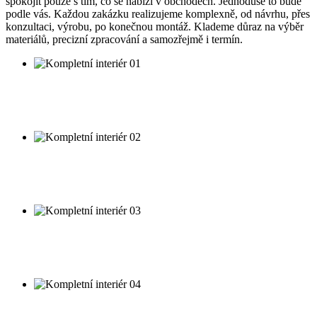
spokojit pouze s tím, co se nabízí v obchodech. Jednoduše to bude
podle vás. Každou zakázku realizujeme komplexně, od návrhu, přes
konzultaci, výrobu, po konečnou montáž. Klademe důraz na výběr
materiálů, precizní zpracování a samozřejmě i termín.
Kompletní interiér 01
Návrh a realizace kompletního interiéru.
Kompletní interiér 02
Návrh a realizace kompletního interiéru.
Kompletní interiér 03
Návrh a realizace kompletního interiéru.
Kompletní interiér 04