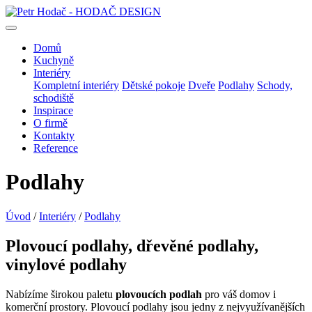
Domů
Kuchyně
Interiéry
Kompletní interiéry
Dětské pokoje
Dveře
Podlahy
Schody,
schodiště
Inspirace
O firmě
Kontakty
Reference
Podlahy
Úvod
/
Interiéry
/
Podlahy
Plovoucí podlahy, dřevěné podlahy,
vinylové podlahy
Nabízíme širokou paletu
plovoucích podlah
pro váš domov i
komerční prostory. Plovoucí podlahy jsou jedny z nejvyužívanějších