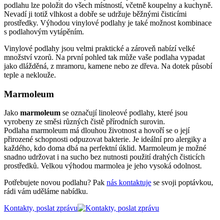
podlahu lze položit do všech místností, včetně koupelny a kuchyně.
Nevadí ji totiž vlhkost a dobře se udržuje běžnými čisticími
prostředky. Výhodou vinylové podlahy je také možnost kombinace
s podlahovým vytápěním.
Vinylové podlahy jsou velmi praktické a zároveň nabízí velké
množství vzorů. Na první pohled tak může vaše podlaha vypadat
jako dlážděná, z mramoru, kamene nebo ze dřeva. Na dotek působí
teple a neklouže.
Marmoleum
Jako
marmoleum
se označují linoleové podlahy, které jsou
vyrobeny ze směsi různých čistě přírodních surovin.
Podlaha marmoleum má dlouhou životnost a hovoří se o její
přirozené schopnosti odpuzovat bakterie. Je ideální pro alergiky a
každého, kdo doma dbá na perfektní úklid. Marmoleum je možné
snadno udržovat i na sucho bez nutnosti použití drahých čisticích
prostředků. Velkou výhodou marmolea je jeho vysoká odolnost.
Potřebujete novou podlahu? Pak
nás kontaktuje
se svoji poptávkou,
rádi vám uděláme nabídku.
Kontakty, poslat zprávu