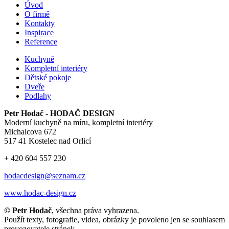
Úvod
O firmě
Kontakty
Inspirace
Reference
Kuchyně
Kompletní interiéry
Dětské pokoje
Dveře
Podlahy
Petr Hodač - HODAČ DESIGN
Moderní kuchyně na míru, kompletní interiéry
Michalcova 672
517 41 Kostelec nad Orlicí
+ 420 604 557 230
hodacdesign@seznam.cz
www.hodac-design.cz
© Petr Hodač
, všechna práva vyhrazena.
Použít texty, fotografie, videa, obrázky je povoleno jen se souhlasem
provozovatele stránek.