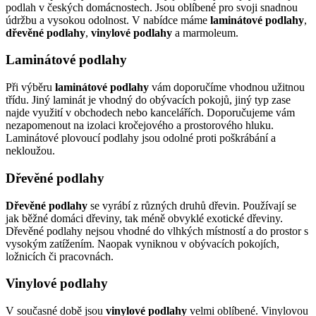
podlah v českých domácnostech. Jsou oblíbené pro svoji snadnou
údržbu a vysokou odolnost. V nabídce máme
laminátové podlahy
,
dřevěné podlahy
,
vinylové podlahy
a marmoleum.
Laminátové podlahy
Při výběru
laminátové podlahy
vám doporučíme vhodnou užitnou
třídu. Jiný laminát je vhodný do obývacích pokojů, jiný typ zase
najde využití v obchodech nebo kancelářích. Doporučujeme vám
nezapomenout na izolaci kročejového a prostorového hluku.
Laminátové plovoucí podlahy jsou odolné proti poškrábání a
nekloužou.
Dřevěné podlahy
Dřevěné podlahy
se vyrábí z různých druhů dřevin. Používají se
jak běžné domáci dřeviny, tak méně obvyklé exotické dřeviny.
Dřevěné podlahy nejsou vhodné do vlhkých místností a do prostor s
vysokým zatížením. Naopak vyniknou v obývacích pokojích,
ložnicích či pracovnách.
Vinylové podlahy
V současné době jsou
vinylové podlahy
velmi oblíbené. Vinylovou