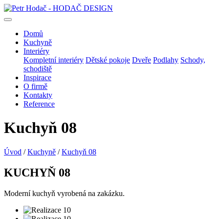
Domů
Kuchyně
Interiéry
Kompletní interiéry
Dětské pokoje
Dveře
Podlahy
Schody,
schodiště
Inspirace
O firmě
Kontakty
Reference
Kuchyň 08
Úvod
/
Kuchyně
/
Kuchyň 08
KUCHYŇ 08
Moderní kuchyň vyrobená na zakázku.